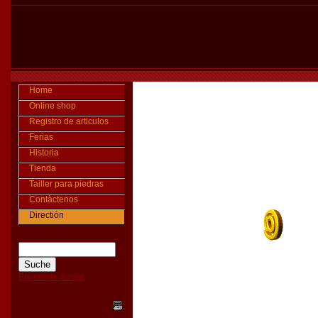
Home
Online shop
Registro de articulos
Ferias
Historia
Tienda
Tailler para piedras
Contàctenos
Directiòn
Erweiterte Suche