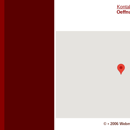
Konta
Oeffn
©
•
2006
Webma