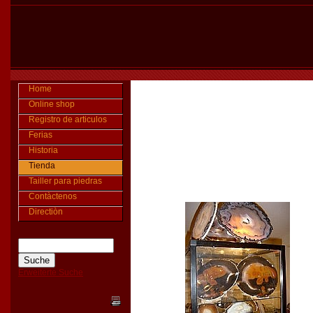
Home
Online shop
Registro de articulos
Ferias
Historia
Tienda
Tailler para piedras
Contàctenos
Directiòn
Erweiterte Suche