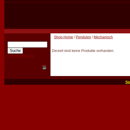
Shop-Home
/
Pendulen
/
Mechanisch
Derzeit sind keine Produkte vorhanden.
Erweiterte Suche
St