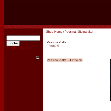
Shop-Home
/
Paesina
/
Steinartikel
Paesina Platte
[
P40807
]
Erweiterte Suche
Paesina Platte, 51 x 24 cm