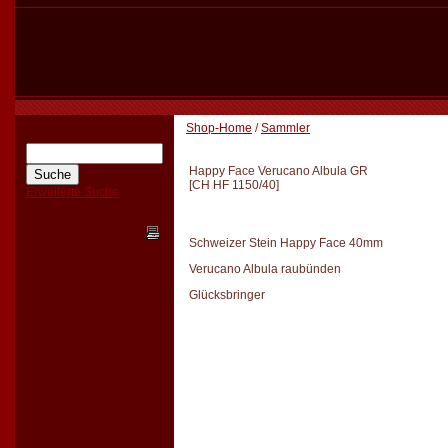
Shop-Home
/
Sammler
Happy Face Verucano Albula GR
[
CH HF 1150/40
]
Erweiterte Suche
Schweizer Stein Happy Face 40mm
Verucano Albula raubünden
Glücksbringer