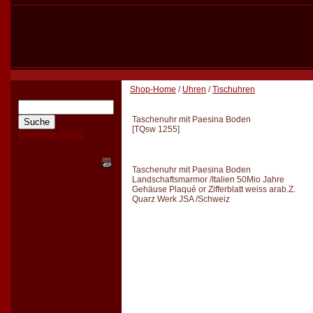
Shop-Home
/
Uhren
/
Tischuhren
Taschenuhr mit Paesina Boden
[
TQsw 1255
]
Erweiterte Suche
Taschenuhr mit Paesina Boden
Landschaftsmarmor /Italien 50Mio Jahre
Gehäuse Plaqué or Zifferblatt weiss arab.Z.
Quarz Werk JSA /Schweiz