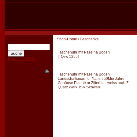
Shop-Home
/
Geschenke
Taschenuhr mit Paesina Boden
[
TQsw 1255
]
Erweiterte Suche
Taschenuhr mit Paesina Boden
Landschaftsmarmor /Italien 50Mio Jahre
Gehäuse Plaqué or Zifferblatt weiss arab.Z.
Quarz Werk JSA /Schweiz