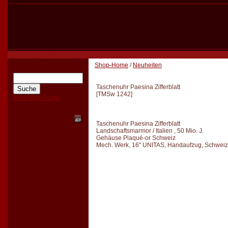
Shop-Home
/
Neuheiten
Taschenuhr Paesina Zifferblatt
[
TMSw 1242
]
Erweiterte Suche
Taschenuhr Paesina Zifferblatt
Landschaftsmarmor / Italien , 50 Mio. J.
Gehäuse Plaqué-or Schweiz
Mech. Werk, 16" UNITAS, Handaufzug, Schweiz