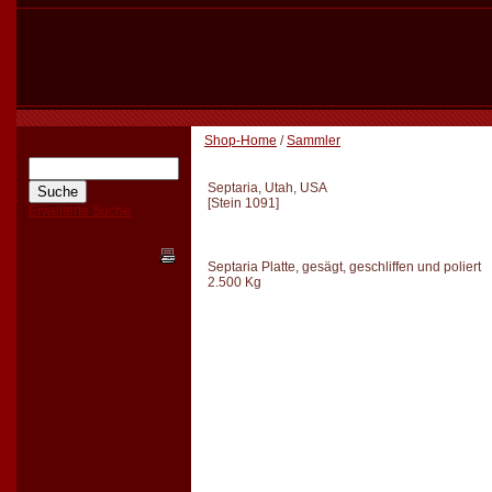
Shop-Home
/
Sammler
Septaria, Utah, USA
[
Stein 1091
]
Erweiterte Suche
Septaria Platte, gesägt, geschliffen und poliert
2.500 Kg