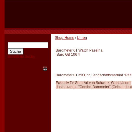
Shop-Home
/
Uhren
Barometer 01 Watch Paesina
[
Baro GB 1067
]
Erweiterte Suche
Barometer 01 mit Uhr, Landschaftsmarmor "Paesi
Exklusiv für Gem-Art von Schweiz. Glasbläserei
das bekannte "Goethe-Barometer" (Gebrauchs