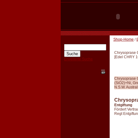
Shop-Home
/
Chrysoprase 
[
Edel CHRY 1
Erweiterte Suche
Chrysoprase 
(SiO2)+Ni, Gr
N.S.W. Austral
Chrysopr
Entgiftung
Fördert Vertra
Regt Entgiftu