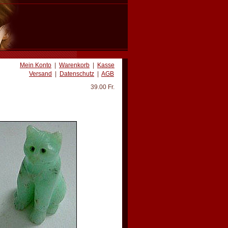
Mein Konto
|
Warenkorb
|
Kasse
Versand
|
Datenschutz
|
AGB
39.00 Fr.