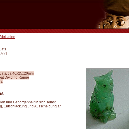
Edelsteine
Cats
077
]
Cats, ca 40x25x20mm
eat Dividing Range
ia
as
:
uen und Geborgenheit in sich selbst.
ng, Entschlackung und Ausscheidung an