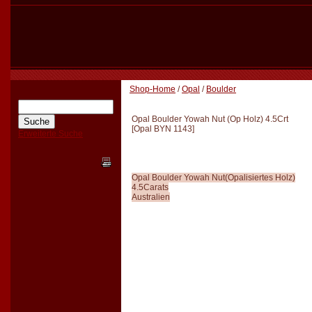
Shop-Home
/
Opal
/
Boulder
Opal Boulder Yowah Nut (Op Holz) 4.5Crt
[
Opal BYN 1143
]
Erweiterte Suche
Opal Boulder Yowah Nut(Opalisiertes Holz)
4.5Carats
Australien