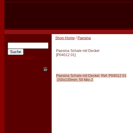
Shop-Home
/
Paesina
Paesina Schale mit Deckel
[
P04012 01
]
Erweiterte Suche
Paesina Schale mit Deckel Ref. P04012 01
150x130mm, 50 Mio.J.