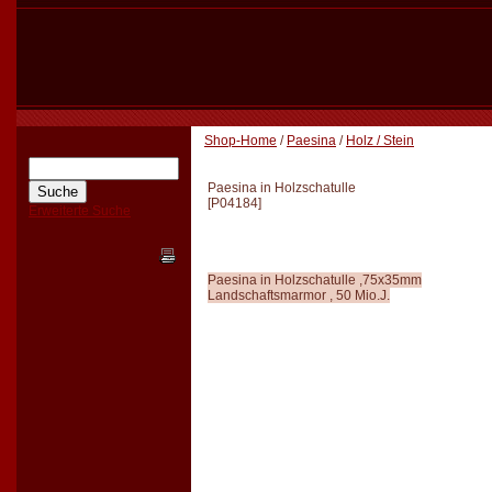
Shop-Home
/
Paesina
/
Holz / Stein
Paesina in Holzschatulle
[
P04184
]
Erweiterte Suche
Paesina in Holzschatulle ,75x35mm
Landschaftsmarmor , 50 Mio.J.