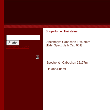
Shop-Home
/
Heilsteine
Spectrolyth Cabochon 12x27mm
[
Edel Spectrolyth Cab.001
]
Erweiterte Suche
Spectrolyth Cabochon 12x27mm
Finland/Suomi