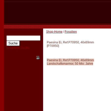
Shop-Home
/
Fossilien
Paesina Ei, Ref.P70950, 46x69mm
[
P70950
]
Erweiterte Suche
Paesina Ei, Ref.P70950, 46x69mm
Landschaftsmarmor, 50 Mio. Jahre