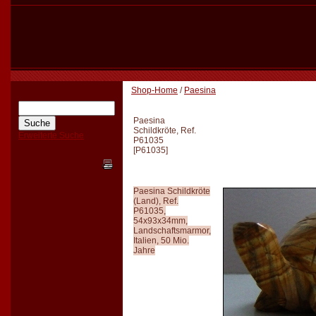
Shop-Home
/
Paesina
Paesina
Schildkröte, Ref.
Erweiterte Suche
P61035
[
P61035
]
Paesina Schildkröte
(Land), Ref.
P61035,
54x93x34mm,
Landschaftsmarmor,
Italien, 50 Mio.
Jahre