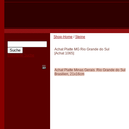
Shop-Home
/
Steine
Achat Platte MG Rio Grande do Sul
[
Achat 1065
]
Erweiterte Suche
Achat Platte Minas Gerais Rio Grande do Sul
Brasilien, 21x16cm