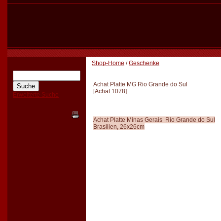
Shop-Home
/
Geschenke
Achat Platte MG Rio Grande do Sul
[
Achat 1078
]
Erweiterte Suche
Achat Platte Minas Gerais Rio Grande do Sul
Brasilien, 26x26cm