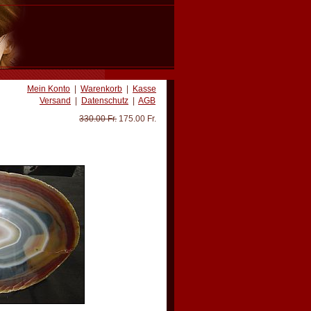
Mein Konto
|
Warenkorb
|
Kasse
Versand
|
Datenschutz
|
AGB
330.00 Fr.
175.00 Fr.