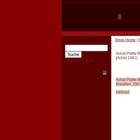
Shop-Home
/
Achat Platte 
[
Achat 1081
]
Erweiterte Suche
Achat Platte 
Brasilien, 29
540cm2