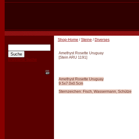
Shop-Home
/
Steine
/
Diverses
Amethyst Rosette Uruguay
[
Stein ARU 1191
]
Erweiterte Suche
Amethyst Rosette Uruguay
9.5x7.0x0.5cm
Sternzeichen: Fisch, Wassermann, Schütze