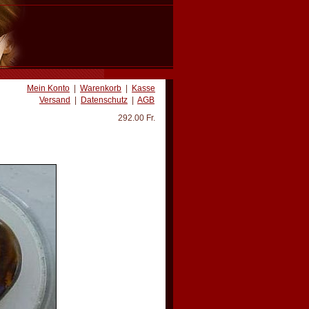
Mein Konto
|
Warenkorb
|
Kasse
Versand
|
Datenschutz
|
AGB
292.00 Fr.