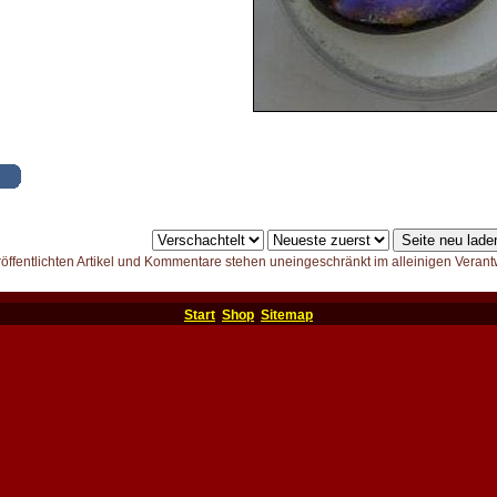
röffentlichten Artikel und Kommentare stehen uneingeschränkt im alleinigen Verant
Start
Shop
Sitemap