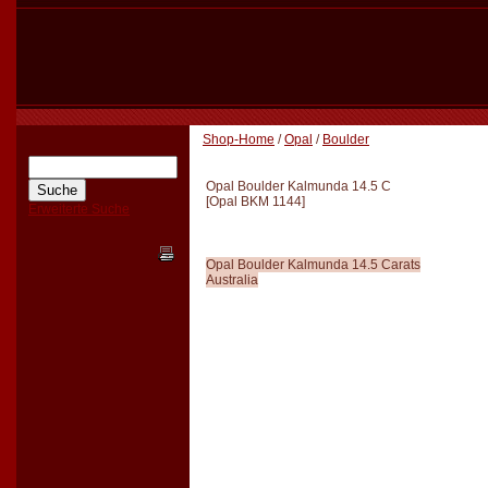
Shop-Home
/
Opal
/
Boulder
Opal Boulder Kalmunda 14.5 C
[
Opal BKM 1144
]
Erweiterte Suche
Opal Boulder Kalmunda 14.5 Carats
Australia