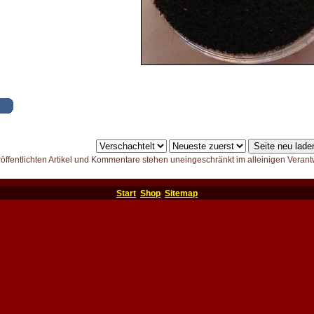
röffentlichten Artikel und Kommentare stehen uneingeschränkt im alleinigen Verant
Start
Shop
Sitemap