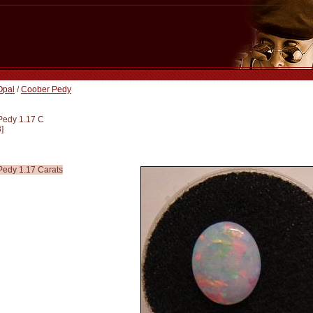
Opal
/
Coober Pedy
Pedy 1.17 C
3
]
Pedy 1.17 Carats