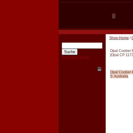
Shop-Home
/
Opal Coober 
[
Opal CP 117
Erweiterte Suche
Opal Coober 
S. Australia