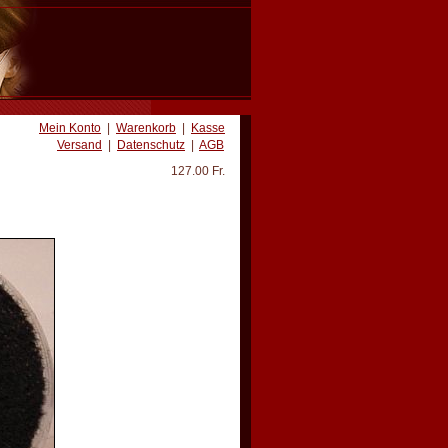
Mein Konto
|
Warenkorb
|
Kasse
Versand
|
Datenschutz
|
AGB
127.00 Fr.