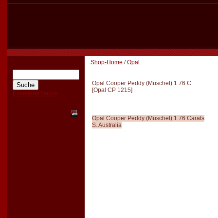
Shop-Home
/
Opal
Opal Cooper Peddy (Muschel) 1.76 C
[
Opal CP 1215
]
Erweiterte Suche
Opal Cooper Peddy (Muschel) 1.76 Carats
S. Australia