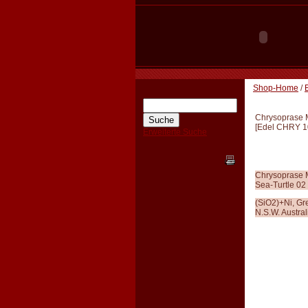
Shop-Home
/
Chrysoprase 
[
Edel CHRY 1
Erweiterte Suche
Chrysoprase 
Sea-Turtle 02
(SiO2)+Ni, Gr
N.S.W. Austral