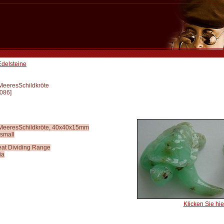
Edelsteine
MeeresSchildkröte
086
]
MeeresSchildkröte, 40x40x15mm
 small
eat Dividing Range
ia
Klicken Sie hier