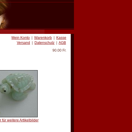
Mein Konto
|
Warenkorb
|
Kasse
Versand
|
Datenschutz
|
AGB
90.00 Fr.
 für weitere Artikelbilder