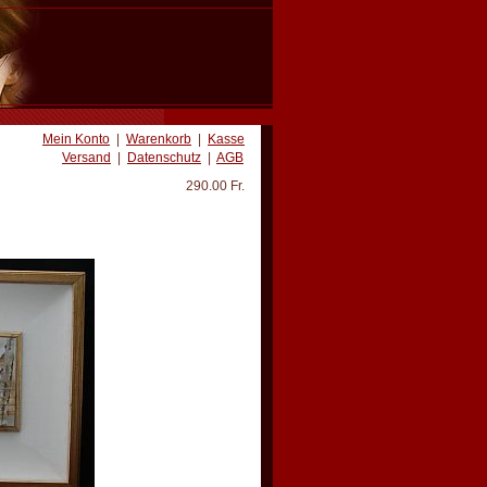
Mein Konto
|
Warenkorb
|
Kasse
Versand
|
Datenschutz
|
AGB
290.00 Fr.