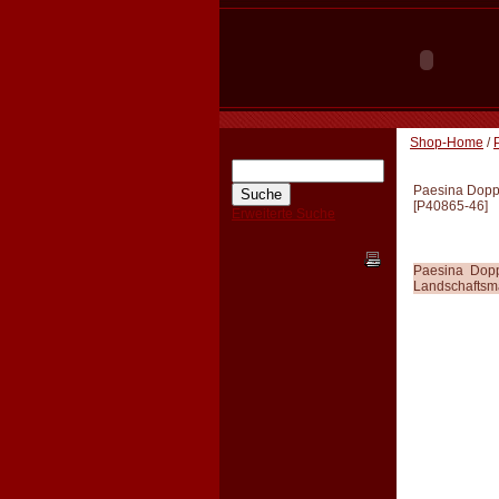
Shop-Home
/
Paesina Doppe
[
P40865-46
]
Erweiterte Suche
Paesina Dopp
Landschaftsmar