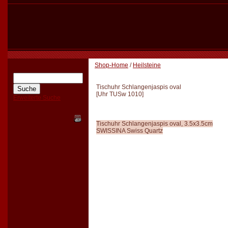
Shop-Home
/
Heilsteine
Tischuhr Schlangenjaspis oval
[
Uhr TUSw 1010
]
Erweiterte Suche
Tischuhr Schlangenjaspis oval, 3.5x3.5cm
SWISSINA Swiss Quartz