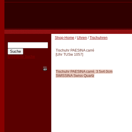
Shop-Home
/
Uhren
/
Tischuhren
Tischuhr PAESINA carré
[
Uhr TUSw 1057
]
Erweiterte Suche
Tischuhr PAESINA carré, 3.5x4.0cm
SWISSINA Swiss Quartz