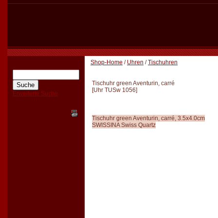
Shop-Home
/
Uhren
/
Tischuhren
Tischuhr green Aventurin, carré
[
Uhr TUSw 1056
]
Erweiterte Suche
Tischuhr green Aventurin, carré, 3.5x4.0cm
SWISSINA Swiss Quartz