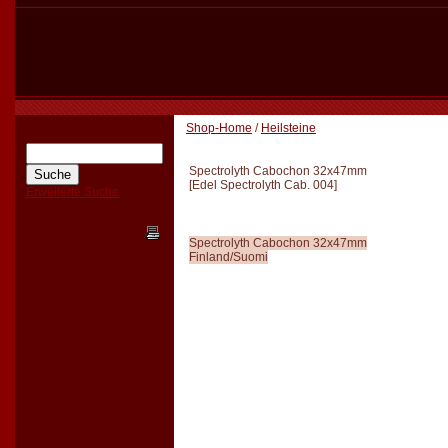
Shop-Home
/
Heilsteine
Spectrolyth Cabochon 32x47mm
[
Edel Spectrolyth Cab. 004
]
Erweiterte Suche
Spectrolyth Cabochon 32x47mm
Finland/Suomi