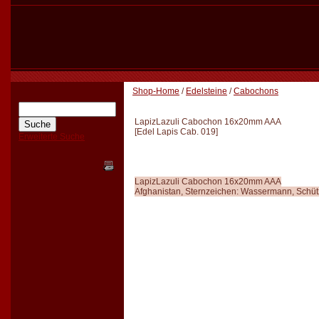
Shop-Home
/
Edelsteine
/
Cabochons
LapizLazuli Cabochon 16x20mm AAA
[
Edel Lapis Cab. 019
]
Erweiterte Suche
LapizLazuli Cabochon 16x20mm AAA
Afghanistan, Sternzeichen: Wassermann, Schü