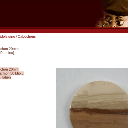
Edelsteine
/
Cabochons
ochon 20mm
 Paesina
]
ochon 20mm
rmor, 50 Mio J.
 Italien