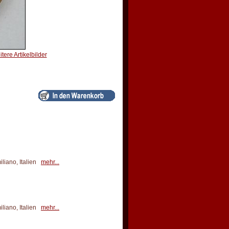
itere Artikelbilder
iano, Italien
mehr...
iano, Italien
mehr...