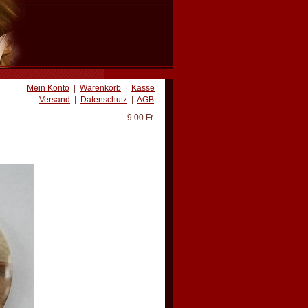
Mein Konto
|
Warenkorb
|
Kasse
Versand
|
Datenschutz
|
AGB
9.00 Fr.