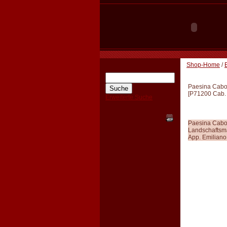
Shop-Home
/
Paesina Cab
[
P71200 Cab.
Erweiterte Suche
Paesina Cab
Landschaftsma
App. Emiliano,