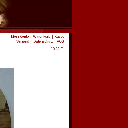
Mein Konto
|
Warenkorb
|
Kasse
Versand
|
Datenschutz
|
AGB
10.00 Fr.