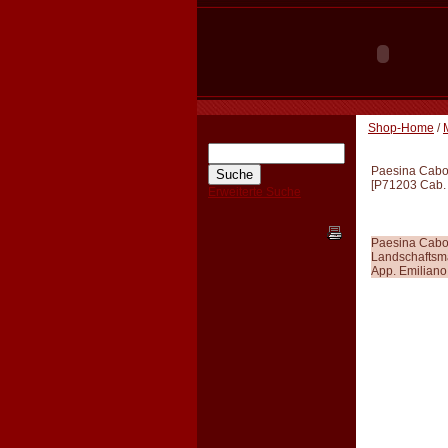
Shop-Home
/
Paesina Cab
[
P71203 Cab.
Erweiterte Suche
Paesina Cab
Landschaftsma
App. Emiliano,