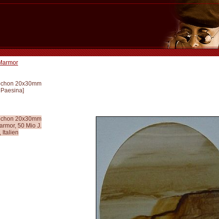
Marmor
ochon 20x30mm
 Paesina
]
ochon 20x30mm
rmor, 50 Mio J.
 Italien