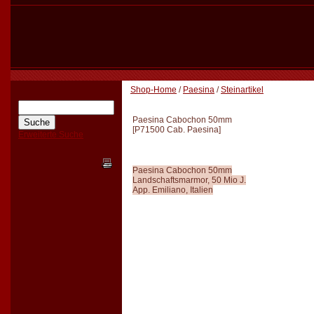
Shop-Home
/
Paesina
/
Steinartikel
Paesina Cabochon 50mm
[
P71500 Cab. Paesina
]
Erweiterte Suche
Paesina Cabochon 50mm
Landschaftsmarmor, 50 Mio J.
App. Emiliano, Italien