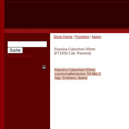
Shop-Home
/
Fossilien
/
Italien
Paesina Cabochon 50mm
[
P71500 Cab. Paesina
]
Erweiterte Suche
Paesina Cabochon 50mm
Landschaftsmarmor, 50 Mio J.
App. Emiliano, Italien