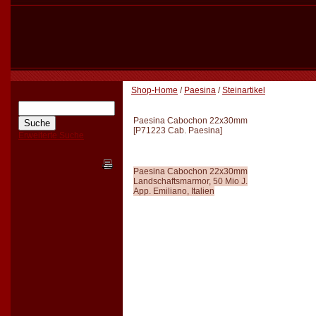
Shop-Home
/
Paesina
/
Steinartikel
Paesina Cabochon 22x30mm
[
P71223 Cab. Paesina
]
Erweiterte Suche
Paesina Cabochon 22x30mm
Landschaftsmarmor, 50 Mio J.
App. Emiliano, Italien