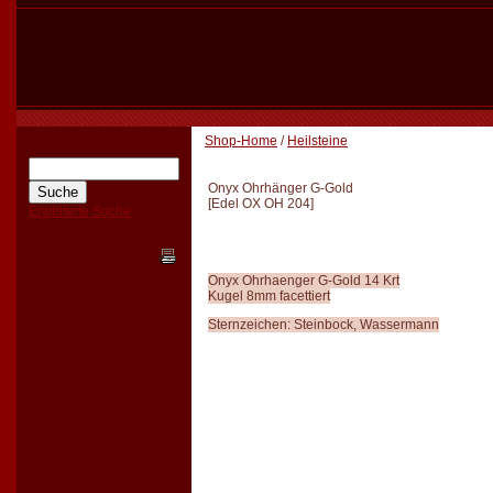
Shop-Home
/
Heilsteine
Onyx Ohrhänger G-Gold
[
Edel OX OH 204
]
Erweiterte Suche
Onyx Ohrhaenger G-Gold 14 Krt
Kugel 8mm facettiert
Sternzeichen: Steinbock, Wassermann