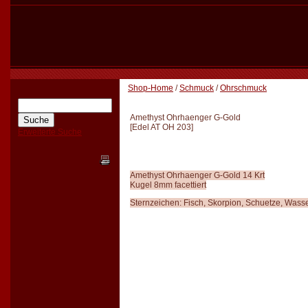
Shop-Home
/
Schmuck
/
Ohrschmuck
Amethyst Ohrhaenger G-Gold
[
Edel AT OH 203
]
Erweiterte Suche
Amethyst Ohrhaenger G-Gold 14 Krt
Kugel 8mm facettiert
Sternzeichen: Fisch, Skorpion, Schuetze, Was