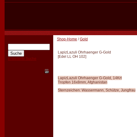
Shop-Home
/
Gold
LapizLazuli Ohrhaenger G-Gold
[
Edel LL OH 102
]
Erweiterte Suche
LapizLazuli Ohrhaenger G-Gold, 14Krt
Tropfen 16x8mm, Afghanistan
Sternzeichen: Wassermann, Schütze, Jungfrau