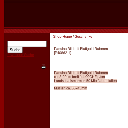
Shop-Home
/
Geschenke
Paesina Bild mit Blattgold Rahmen
[
P40862-1
]
Erweiterte Suche
Paesina Bild mit Blattgold Rahmen
ca. 3-20cm breit à 4.00CHF p/cm
Landschaftsmarmor, 50 Mio Jahre Italien
Muster: ca. 55x45mm