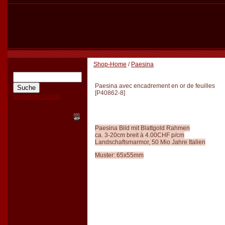
Shop-Home
/
Paesina
Paesina avec encadrement en or de feuilles
[
P40862-8
]
Erweiterte Suche
Paesina Bild mit Blattgold Rahmen
ca. 3-20cm breit à 4.00CHF p/cm
Landschaftsmarmor, 50 Mio Jahre Italien
Muster: 65x55mm