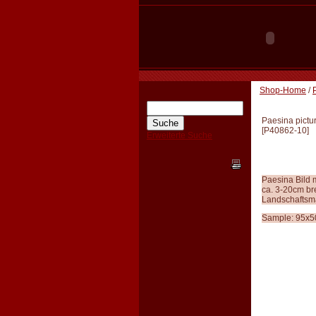
Shop-Home
/
Paesina pictur
[
P40862-10
]
Erweiterte Suche
Paesina Bild 
ca. 3-20cm br
Landschaftsma
Sample: 95x