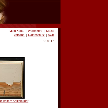
Mein Konto
|
Warenkorb
|
Kasse
Versand
|
Datenschutz
|
AGB
38.00 Fr.
ür weitere Artikelbilder