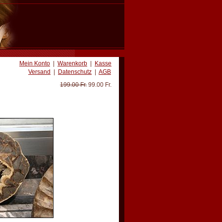
Mein Konto
|
Warenkorb
|
Kasse
Versand
|
Datenschutz
|
AGB
199.00 Fr.
99.00 Fr.