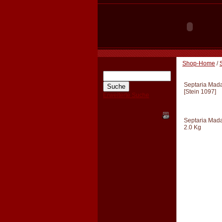
Shop-Home
/
Septaria Mad
[
Stein 1097
]
Erweiterte Suche
Septaria Mada
2.0 Kg