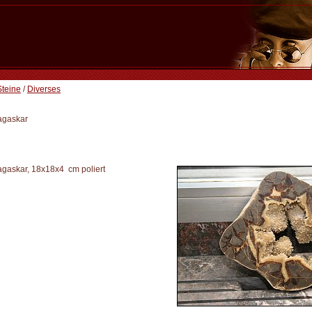
Steine
/
Diverses
agaskar
gaskar, 18x18x4 cm poliert