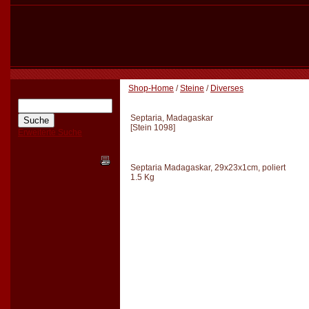
Shop-Home
/
Steine
/
Diverses
Septaria, Madagaskar
[
Stein 1098
]
Erweiterte Suche
Septaria Madagaskar, 29x23x1cm, poliert
1.5 Kg