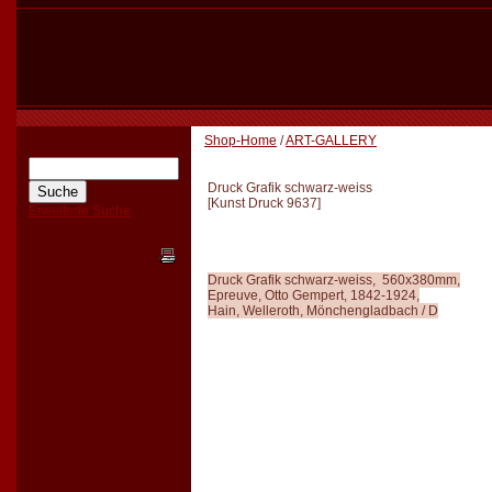
Shop-Home
/
ART-GALLERY
Druck Grafik schwarz-weiss
[
Kunst Druck 9637
]
Erweiterte Suche
Druck Grafik schwarz-weiss, 560x380mm,
Epreuve, Otto Gempert, 1842-1924,
Hain, Welleroth, Mönchengladbach / D