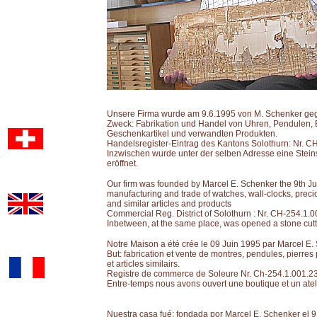
Unsere Firma wurde am 9.6.1995 von M. Schenker ge
Zweck: Fabrikation und Handel von Uhren, Pendulen, 
Geschenkartikel und verwandten Produkten.
Handelsregister-Eintrag des Kantons Solothurn: Nr. 
Inzwischen wurde unter der selben Adresse eine Stein
eröffnet.
Our firm was founded by Marcel E. Schenker the 9th Ju
manufacturing and trade of watches, wall-clocks, prec
and similar articles and products
Commercial Reg. District of Solothurn : Nr. CH-254.1.
Inbetween, at the same place, was opened a stone cut
Notre Maison a été crée le 09 Juin 1995 par Marcel E.
But: fabrication et vente de montres, pendules, pierre
et articles similairs.
Registre de commerce de Soleure Nr. Ch-254.1.001.2
Entre-temps nous avons ouvert une boutique et un ateli
Nuestra casa fué; fondada por Marcel E. Schenker el 